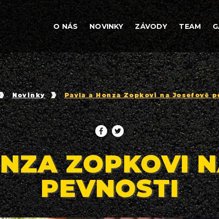
O NÁS
NOVINKY
ZÁVODY
TEAM
G
Novinky
Pavla a Honza Zopkovi na Josefově p
NZA ZOPKOVI 
PEVNOSTI