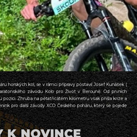
horských kol, se v rámci přípravy postavil Josef Kunášek (
ratonského závodu Kolo pro Život v Berouně. Od prvních
u pozici. Zhruba na pětatřicátém kilometru však přišla krize a
ý trénink pro další závody XCO Českého poháru, který se pojede
 K NOVINCE