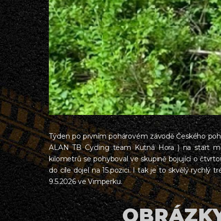
Týden po prvním pohárovém závodě Českého poháru 
ALAN TB Cycling team Kutná Hora ) na start ma
kilometrů se pohyboval ve skupině bojující o čtvrto
do cíle dojel na 15.pozici. I tak je to skvělý rychl
9.5.2026 ve Vimperku.
OBRÁZKY