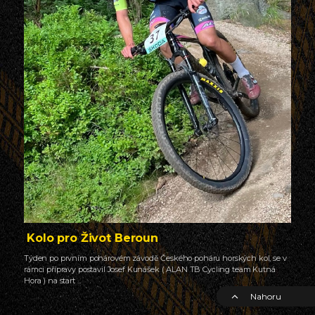
Kolo pro Život Beroun
Týden po prvním pohárovém závodě Českého poháru horských kol, se v
rámci přípravy postavil Josef Kunášek ( ALAN TB Cycling team Kutná
Hora ) na start ...
Nahoru
26.04.2026