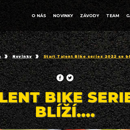
O NÁS
NOVINKY
ZÁVODY
TEAM
G
ů
Novinky
Start Talent Bike series 2022 se blí
LENT BIKE SERIE
BLÍŽÍ....