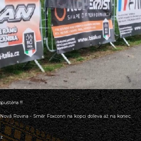
puštěna !!!
ě - Nová Rovina - Směr Foxconn na kopci doleva až na konec
cz