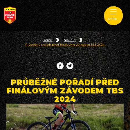
MENU
Domů
Novinky
Průběžné pořadí před finálovým závodem TBS 2024
PRŮBĚŽNÉ POŘADÍ PŘED
FINÁLOVÝM ZÁVODEM TBS
2024