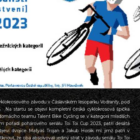
k cyklokrosového závodu v Čáslavském lesoparku Vodranty, pod
 Na startu se objeví kompletní česká cyklokrosová špička
domácího teamu Talent Bike Cycling se v kategorii mladších
m pořadí pohárového seriálu Toi Toi Cup 2023, patří desátá
bjeví dvojice Matyáš Trojan a Jakub Horák ml. jimž patří v
out, že oba absolvovali jediný strat v závodu seriálu Toi Toi