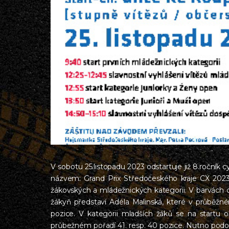
V sobotu 25.listopadu 2023 odstartuje již 8.roční
názvem: Grand Prix Středočeského kraje CX 2023.
žákovských a mládežnických kategorii. V barvách 
žákyň představí Adéla Malinská, které v průběžné
pozice. V kategorii mladších žáků se na startu o
průbežném pořadí 41. resp. 40 pozice. Nutno podotkn