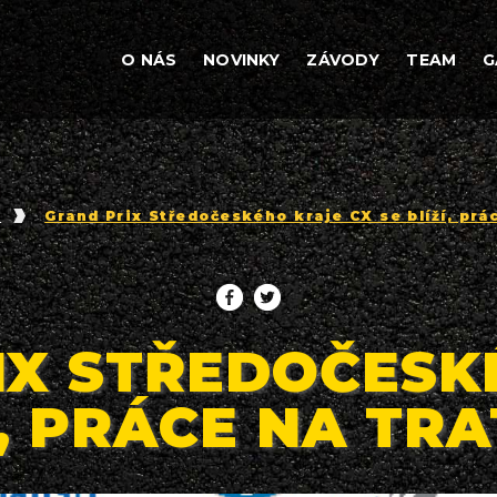
O NÁS
NOVINKY
ZÁVODY
TEAM
G
y
Grand Prix Středočeského kraje CX se blíží, prác
IX STŘEDOČESK
Í, PRÁCE NA TRA