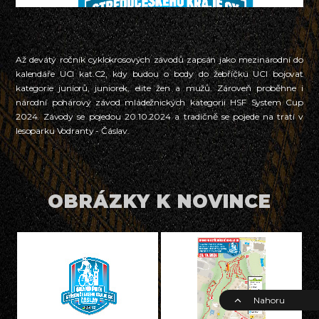
Až devátý ročník cyklokrosových závodů zapsán jako mezinárodní do
kalendáře UCI kat.C2, kdy budou o body do žebříčku UCI bojovat
kategorie juniorů, juniorek, elite žen a mužů. Zároveň proběhne i
národní pohárový závod mládežnických kategorii HSF System Cup
2024. Závody se pojedou 20.10.2024 a tradičně se pojede na trati v
lesoparku Vodranty - Čáslav.
OBRÁZKY K NOVINCE
Nahoru