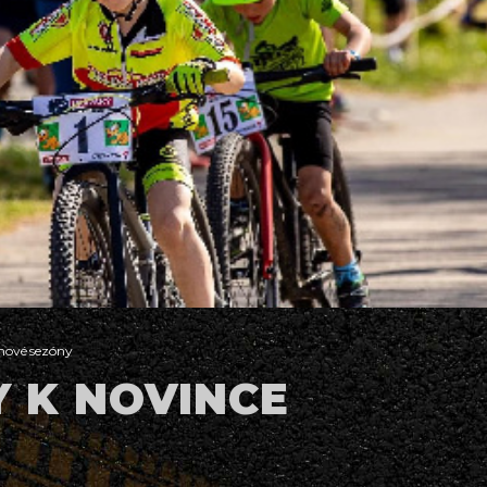
 nové sezóny
 K NOVINCE