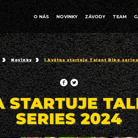
O NÁS
NOVINKY
ZÁVODY
TEAM
G
Novinky
1.května startuje Talent Bike serie
A STARTUJE TAL
SERIES 2024