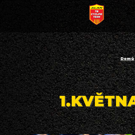
Domů
1.KVĚTN