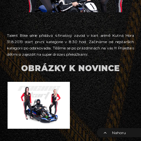
Talent Bike série přidává 4.finalový závod v kart aréně Kutná Hora
31.8.2019 start první kategorie v 8:30 hod. Začínáme od nejstarších
kategorii po odsrkovadla. Těšíme se po prázdninách na vás !!! Prijedte s
dětmi si zajezdit na super dráze s překážkami .
OBRÁZKY K NOVINCE
Nahoru