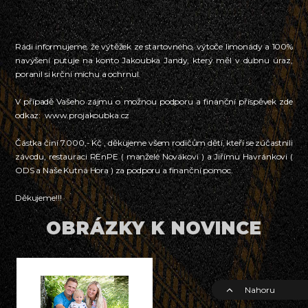
Rádi informujeme, že výtěžek ze startovného, výtoče limonády a 100%
navýšení putuje na konto Jakoubka Jandy, který měl v dubnu úraz,
poranil si krční míchu a ochrnul.
V případě Vašeho zájmu o možnou podporu a finanční příspěvek zde
odkaz: www.projakoubka.cz
Částka činí 7.000,- Kč , děkujeme všem rodičům dětí, kteří se zúčastnili
závodu, restauraci REnPE ( manželé Novákovi ) a Jiřímu Havránkovi (
ODS a Naše Kutná Hora ) za podporu a finanční pomoc.
Děkujeme!!!
OBRÁZKY K NOVINCE
Nahoru