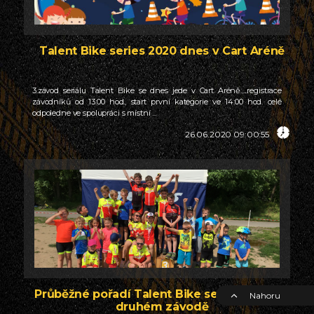
Talent Bike series 2020 dnes v Cart Aréně
3.závod seriálu Talent Bike se dnes jede v Cart Aréně.....registrace
závodníků od 13:00 hod., start první kategorie ve 14:00 hod. celé
odpoledne ve spolupráci s místní ...
26.06.2020 09:00:55
Průběžné pořadí Talent Bike series 2020 po
Nahoru
druhém závodě