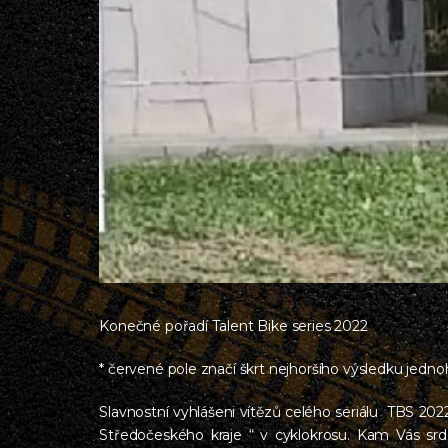
Konečné pořadí Talent Bike series 2022
* červené pole značí škrt nejhoršího výsledku jedn
Slavnostní vyhlášeni vítězů celého seriálu TBS 2022,
Středočeského kraje “ v cyklokrosu. Kam Vás sr