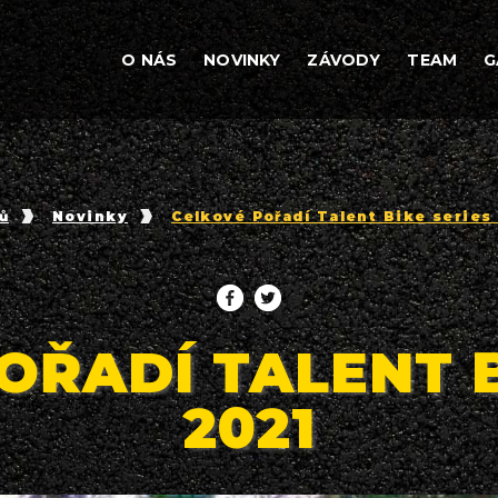
O NÁS
NOVINKY
ZÁVODY
TEAM
G
ů
Novinky
Celkové Pořadí Talent Bike series
OŘADÍ TALENT B
2021