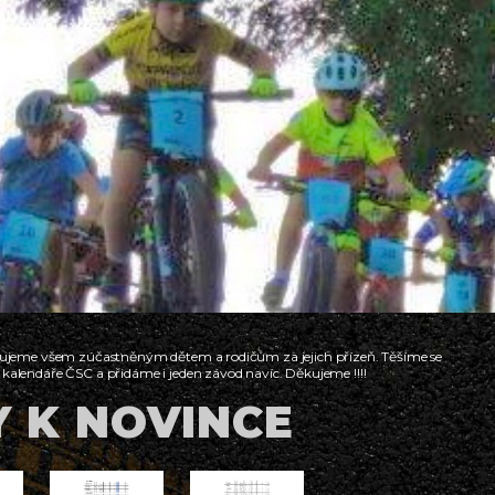
. Děkujeme všem zúčastněným dětem a rodičům za jejich přízeň. Těšíme se
o kalendáře ČSC a přidáme i jeden závod navíc. Děkujeme !!!!
 K NOVINCE