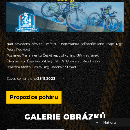
Nad závodem převzali záštitu : hejtmanka Středočeského kraje, Mgr.
Petra Pecková
Poslanec Parlamentu České republiky, ing. Jiří Havránek
Člen Senátu České republiky, MUDr. Bohuslav Procházka
Starosta Města Čáslav, ing. Jaromír Strnad
Závod se koná dne
25.11.2023
Propozice poháru
GALERIE OBRÁZKŮ
Nahoru