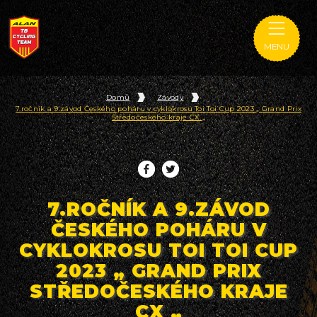
MENU
Domů
Závody
7.ročník a 9.závod Českého poháru v cyklokrosu Toi Toi Cup 2023 „ Grand Prix
Středočeského kraje CX „
7.ROČNÍK A 9.ZÁVOD
ČESKÉHO POHÁRU V
CYKLOKROSU TOI TOI CUP
2023 „ GRAND PRIX
STŘEDOČESKÉHO KRAJE
CX „